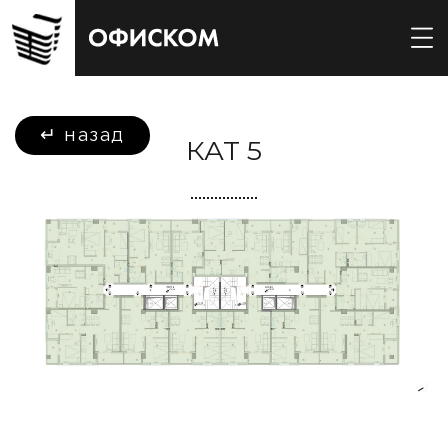
↵ назад
КАТ 5