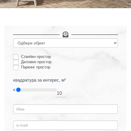
o
f
Станбен простор
i
Деловен простор
Паркинг простор
s
k
квадратура за интерес, м²
o
10
m