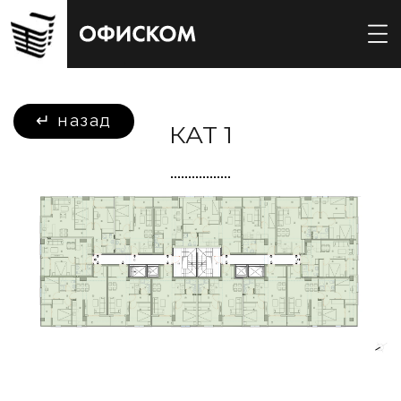
↵ назад
КАТ 1