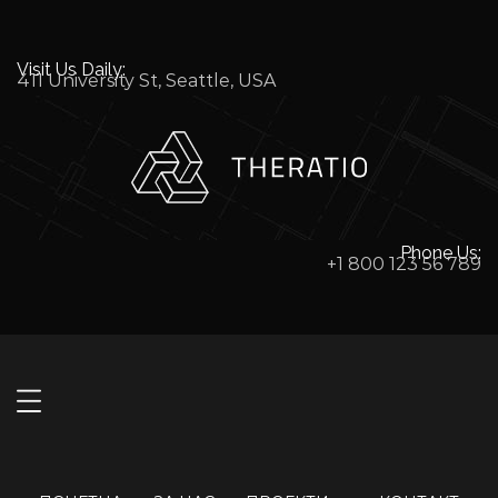
Visit Us Daily:
411 University St, Seattle, USA
Phone Us:
+1 800 123 56 789