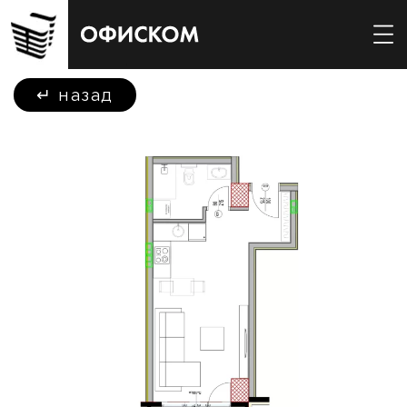
↵
назад