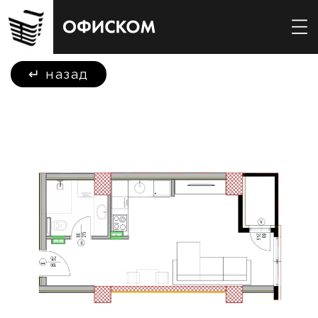
↵
назад