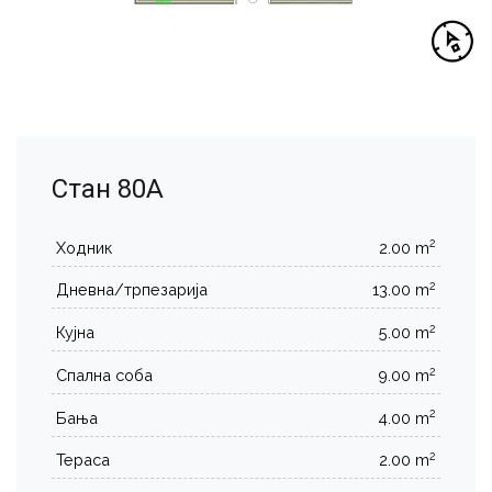
Стан 80А
2
Ходник
2.00 m
2
Дневна/трпезарија
13.00 m
2
Кујна
5.00 m
2
Спална соба
9.00 m
2
Бања
4.00 m
2
Тераса
2.00 m