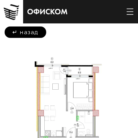
↵
назад