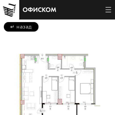
↵
назад