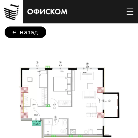
↵
назад