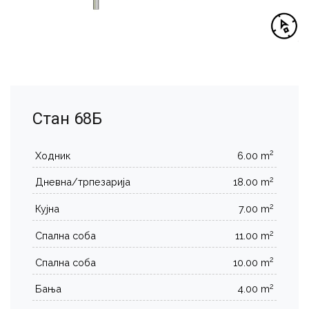
Стан 68Б
2
Ходник
6.00 m
2
Дневна/трпезарија
18.00 m
2
Кујна
7.00 m
2
Спална соба
11.00 m
2
Спална соба
10.00 m
2
Бања
4.00 m