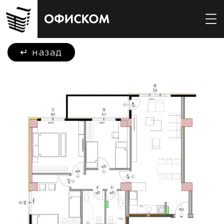
↵
назад