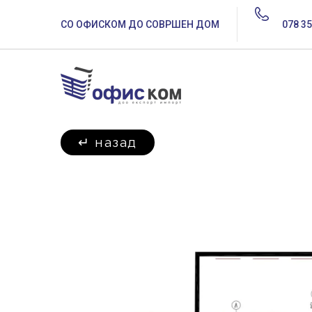
СО ОФИСКОМ ДО СОВРШЕН ДОМ
078 35
↵
назад