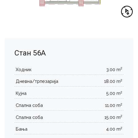
Стан 56А
2
Ходник
3.00 m
2
Дневна/трпезарија
18.00 m
2
Кујна
5.00 m
2
Спална соба
11.00 m
2
Спална соба
15.00 m
2
Бања
4.00 m