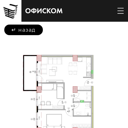
↵
назад