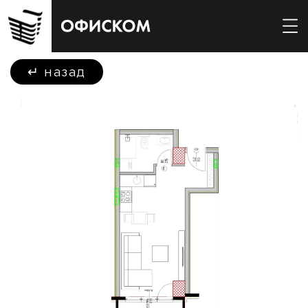
↵
назад