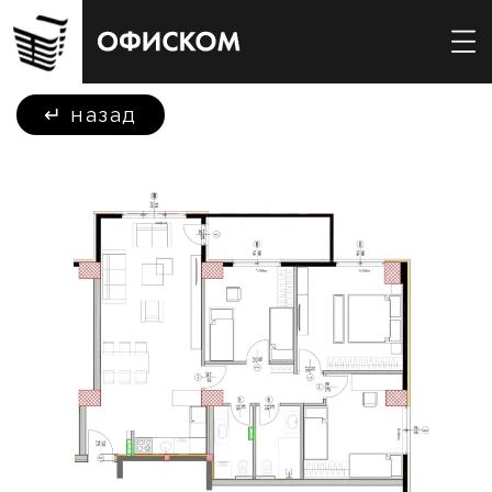
↵
назад