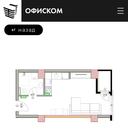
↵
назад