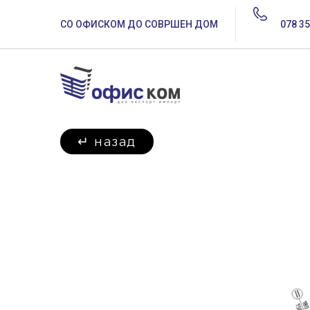
СО ОФИСКОМ ДО СОВРШЕН ДОМ
078 35
↵
назад