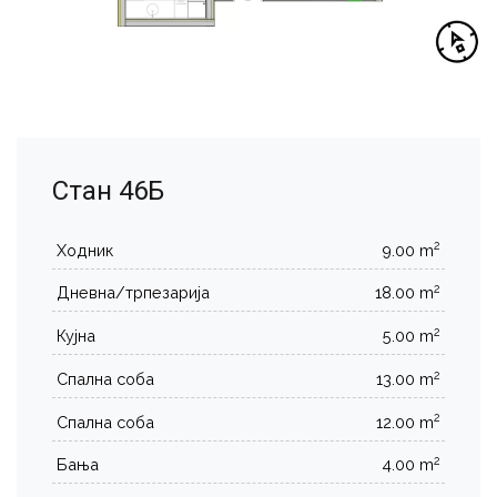
Стан 46Б
2
Ходник
9.00 m
2
Дневна/трпезарија
18.00 m
2
Кујна
5.00 m
2
Спална соба
13.00 m
2
Спална соба
12.00 m
2
Бања
4.00 m