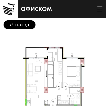
↵
назад