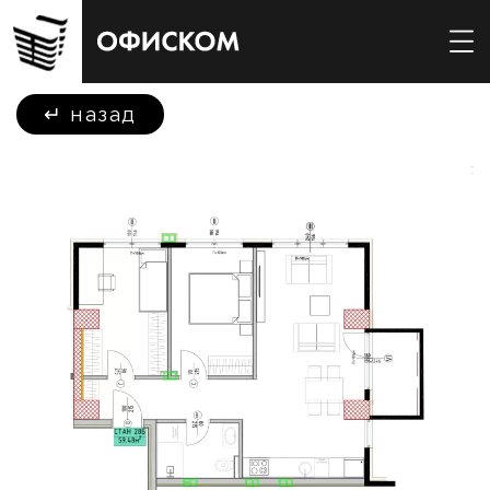
↵
назад