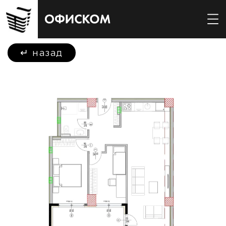
↵
назад