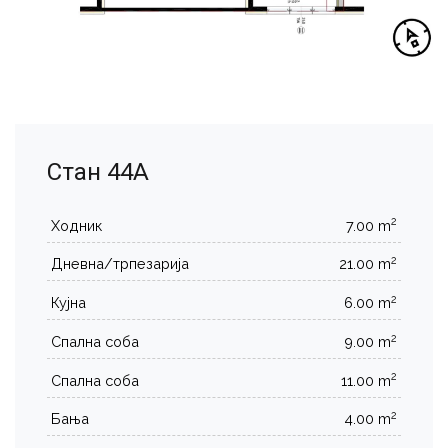
Стан 44А
2
Ходник
7.00 m
2
Дневна/трпезарија
21.00 m
2
Кујна
6.00 m
2
Спална соба
9.00 m
2
Спална соба
11.00 m
2
Бања
4.00 m