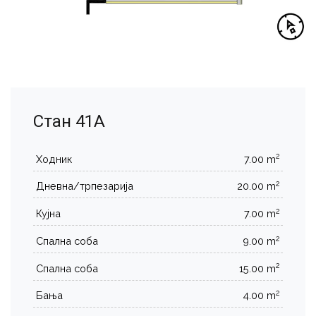
Стан 41А
2
Ходник
7.00 m
2
Дневна/трпезарија
20.00 m
2
Кујна
7.00 m
2
Спална соба
9.00 m
2
Спална соба
15.00 m
2
Бања
4.00 m