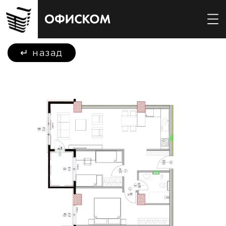
↵
назад