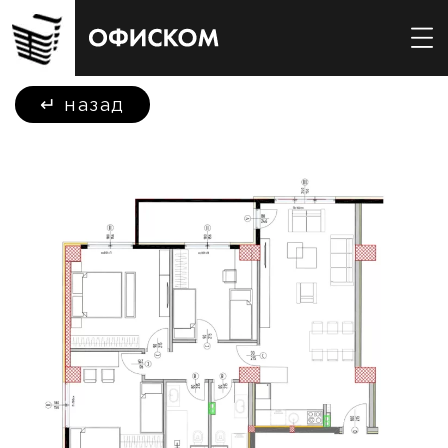
↵
назад