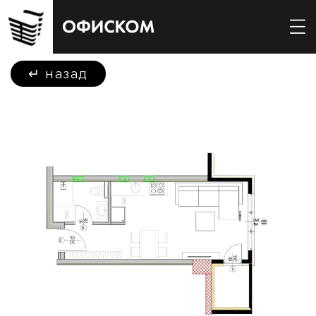
↵
назад