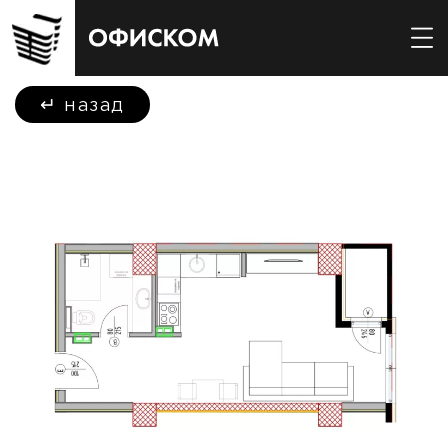
↵
назад