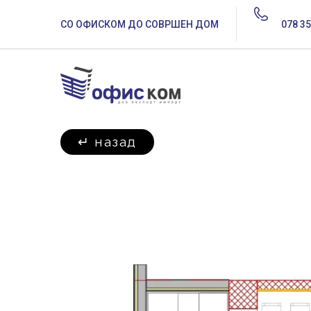
СО ОФИСКОМ ДО СОВРШЕН ДОМ
078 35
↵
назад