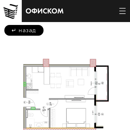
↵
назад