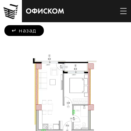
↵
назад