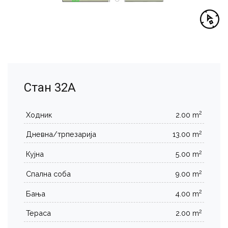
Стан 32А
2
Ходник
2.00 m
2
Дневна/трпезарија
13.00 m
2
Кујна
5.00 m
2
Спална соба
9.00 m
2
Бања
4.00 m
2
Тераса
2.00 m