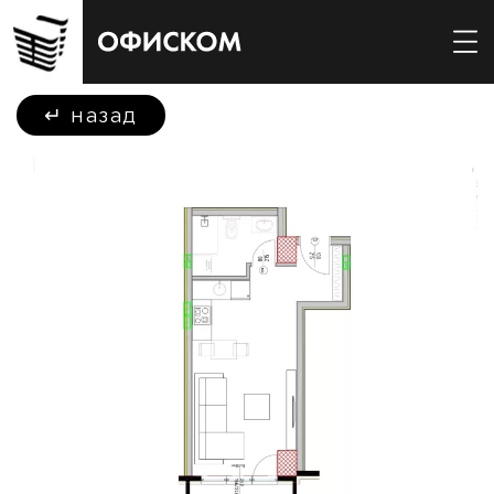
↵
назад