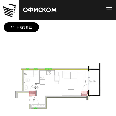
↵
назад