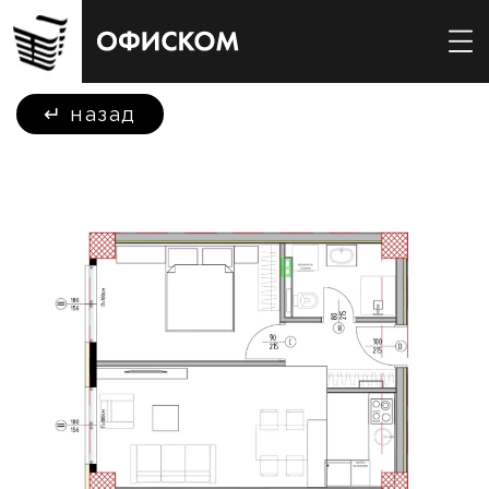
↵
назад