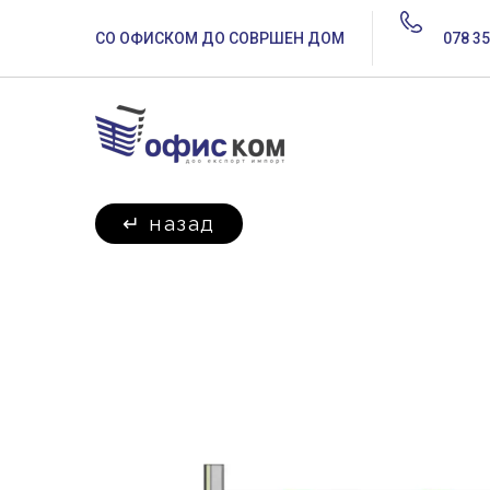
СО ОФИСКОМ ДО СОВРШЕН ДОМ
078 35
↵
назад