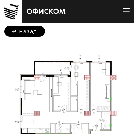
↵
назад