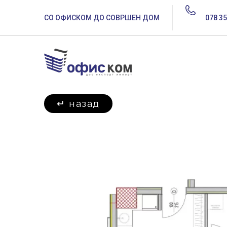
СО ОФИСКОМ ДО СОВРШЕН ДОМ
078 35
↵
назад