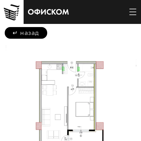
↵
назад