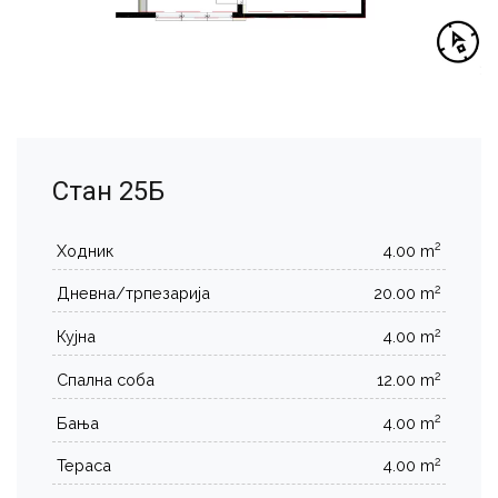
Стан 25Б
2
Ходник
4.00 m
2
Дневна/трпезарија
20.00 m
2
Кујна
4.00 m
2
Спална соба
12.00 m
2
Бања
4.00 m
2
Тераса
4.00 m