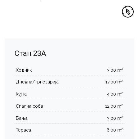
Стан 23А
2
Ходник
3.00 m
2
Дневна/трпезарија
17.00 m
2
Кујна
4.00 m
2
Спална соба
12.00 m
2
Бања
3.00 m
2
Тераса
6.00 m