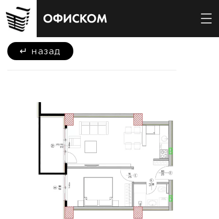
↵
назад