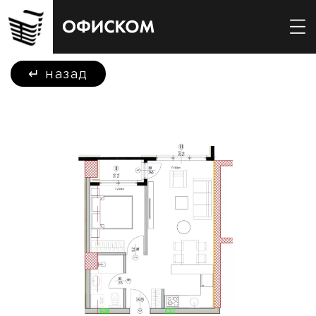
↵
назад