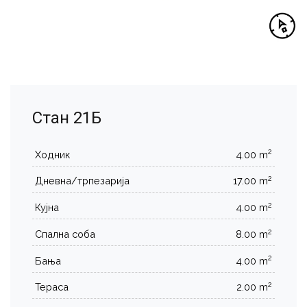
Стан 21Б
2
Ходник
4.00 m
2
Дневна/трпезарија
17.00 m
2
Кујна
4.00 m
2
Спална соба
8.00 m
2
Бања
4.00 m
2
Тераса
2.00 m