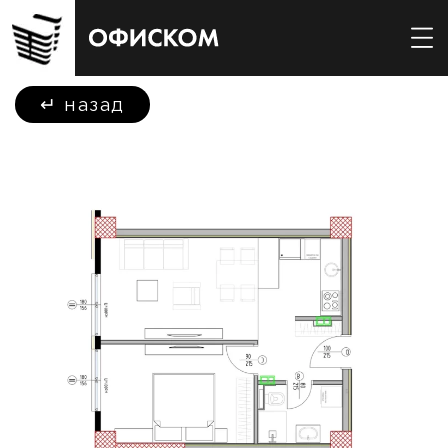
↵
назад