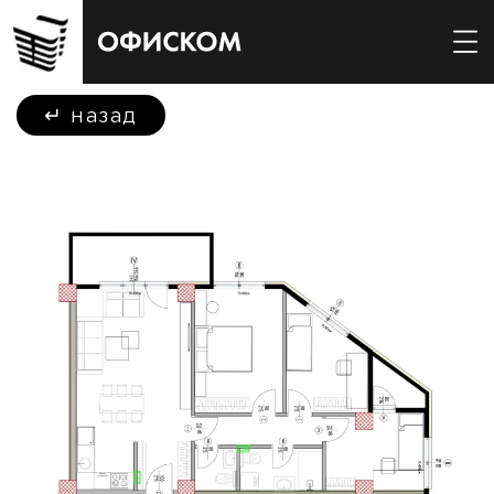
↵
назад