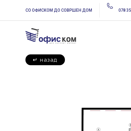
СО ОФИСКОМ ДО СОВРШЕН ДОМ
078 35
↵
назад