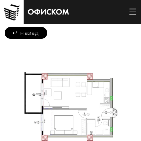
↵
назад