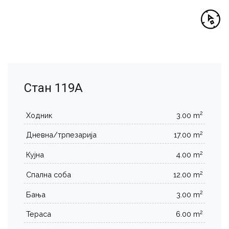
Стан 119А
2
Ходник
3.00 m
2
Дневна/трпезарија
17.00 m
2
Кујна
4.00 m
2
Спална соба
12.00 m
2
Бања
3.00 m
2
Тераса
6.00 m