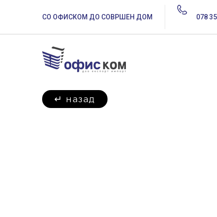
СО ОФИСКОМ ДО СОВРШЕН ДОМ
078 35
↵
назад