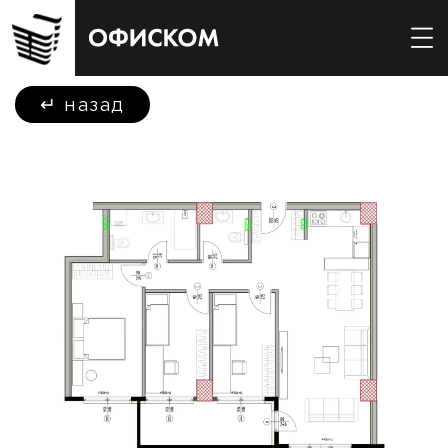
↵
назад