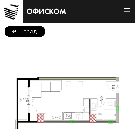
↵
назад