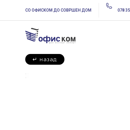
СО ОФИСКОМ ДО СОВРШЕН ДОМ
078 35
↵
назад