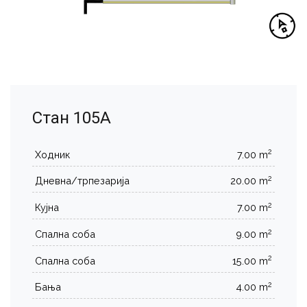
Стан 105А
2
Ходник
7.00 m
2
Дневна/трпезарија
20.00 m
2
Кујна
7.00 m
2
Спална соба
9.00 m
2
Спална соба
15.00 m
2
Бања
4.00 m