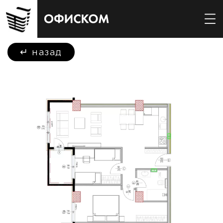
↵
назад