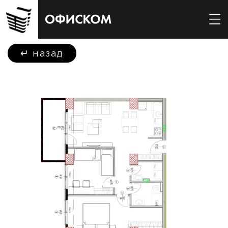
↵
назад