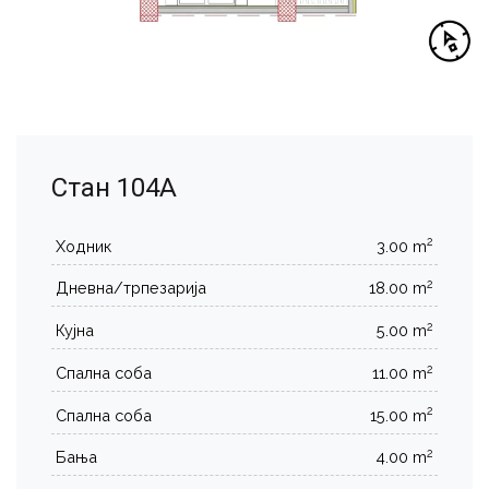
Стан 104А
2
Ходник
3.00 m
2
Дневна/трпезарија
18.00 m
2
Кујна
5.00 m
2
Спална соба
11.00 m
2
Спална соба
15.00 m
2
Бања
4.00 m