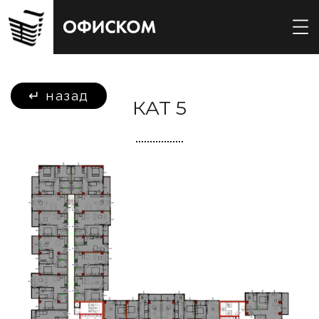
↵
назад
КАТ 5