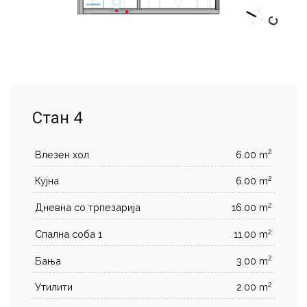
Стан 4
2
Влезен хол
6.00 m
2
Кујна
6.00 m
2
Дневна со трпезарија
16.00 m
2
Спална соба 1
11.00 m
2
Бања
3.00 m
2
Утилити
2.00 m