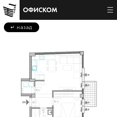
↵
назад