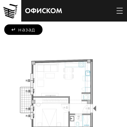
↵
назад