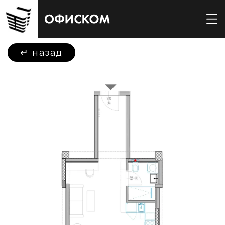
↵
назад