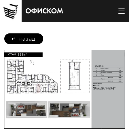
↵
назад