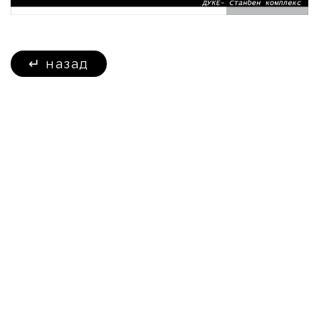
↵
назад